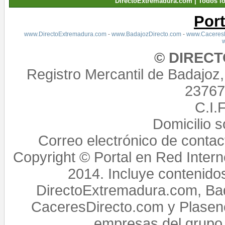
DirectoExtremadura.com | Todos l
Por
www.DirectoExtremadura.com
-
www.BadajozDirecto.com
-
www.CaceresD
© DIREC
Registro Mercantil de Badajoz
23767,
C.I.
Domicilio 
Correo electrónico de conta
Copyright © Portal en Red Intern
2014. Incluye contenido
DirectoExtremadura.com, Bad
CaceresDirecto.com y Plasenc
empresas del grupo 