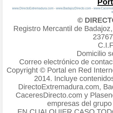
Por
www.DirectoExtremadura.com
-
www.BadajozDirecto.com
-
www.CaceresD
© DIREC
Registro Mercantil de Badajoz
23767,
C.I.
Domicilio 
Correo electrónico de conta
Copyright © Portal en Red Intern
2014. Incluye contenido
DirectoExtremadura.com, Bad
CaceresDirecto.com y Plasenc
empresas del grupo 
EN CUALQUIER CASO TO