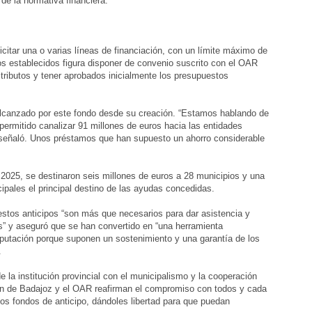
de la normativa financiera.
icitar una o varias líneas de financiación, con un límite máximo de
tos establecidos figura disponer de convenio suscrito con el OAR
 tributos y tener aprobados inicialmente los presupuestos
alcanzado por este fondo desde su creación. “Estamos hablando de
permitido canalizar 91 millones de euros hacia las entidades
 señaló. Unos préstamos que han supuesto un ahorro considerable
 2025, se destinaron seis millones de euros a 28 municipios y una
pales el principal destino de las ayudas concedidas.
estos anticipos “son más que necesarios para dar asistencia y
” y aseguró que se han convertido en “una herramienta
iputación porque suponen un sostenimiento y una garantía de los
.
la institución provincial con el municipalismo y la cooperación
ión de Badajoz y el OAR reafirman el compromiso con todos y cada
tos fondos de anticipo, dándoles libertad para que puedan