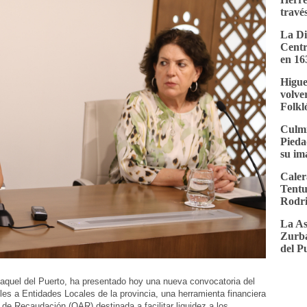
través
La Di
Centr
en 16
Higue
volver
Folkl
Culmi
Pieda
su im
Caler
Tentu
Rodri
La As
Zurba
del P
Raquel del Puerto, ha presentado hoy una nueva convocatoria del
les a Entidades Locales de la provincia, una herramienta financiera
e Recaudación (OAR) destinada a facilitar liquidez a los