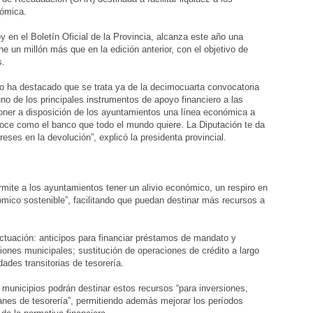
nómica.
y en el Boletín Oficial de la Provincia, alcanza este año una
e un millón más que en la edición anterior, con el objetivo de
s.
to ha destacado que se trata ya de la decimocuarta convocatoria
no de los principales instrumentos de apoyo financiero a las
poner a disposición de los ayuntamientos una línea económica a
noce como el banco que todo el mundo quiere. La Diputación te da
ereses en la devolución”, explicó la presidenta provincial.
mite a los ayuntamientos tener un alivio económico, un respiro en
nómico sostenible”, facilitando que puedan destinar más recursos a
ctuación: anticipos para financiar préstamos de mandato y
iones municipales; sustitución de operaciones de crédito a largo
dades transitorias de tesorería.
s municipios podrán destinar estos recursos “para inversiones,
anes de tesorería”, permitiendo además mejorar los períodos