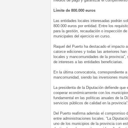
medios de pago y garantizar el cumplimiento 
Límite de 800.000 euros
Las entidades locales interesadas podrán sol
800.000 euros por entidad. Entre los requisi
para la gestión, recaudación o inspección de
municipales del ejercicio en curso.
Raquel del Puerto ha destacado el impacto 
catorce ediciones y todas las anteriores han 
locales y mancomunidades de la provincia”,
de intereses a las entidades beneficiarias.
En la última convocatoria, correspondiente a
mancomunidad, siendo las inversiones munici
La presidenta de la Diputación defiende que 
cooperar económicamente con los municipios
fundamental en las políticas anuales de la D
servicios públicos de calidad en la provincia”
Del Puerto reafirma además el compromiso de 
entre administraciones locales. “La Diputac
uno de los municipios de la provincia con es