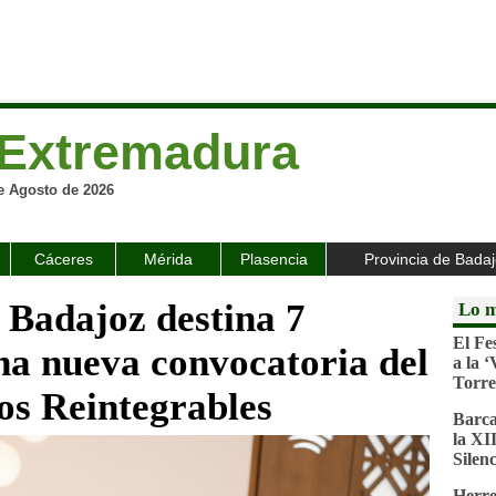
Extremadura
e Agosto de 2026
Cáceres
Mérida
Plasencia
Provincia de Bada
 Badajoz destina 7
Lo m
El Fe
una nueva convocatoria del
a la 
Torre
os Reintegrables
Barca
la XI
Silenc
Herre