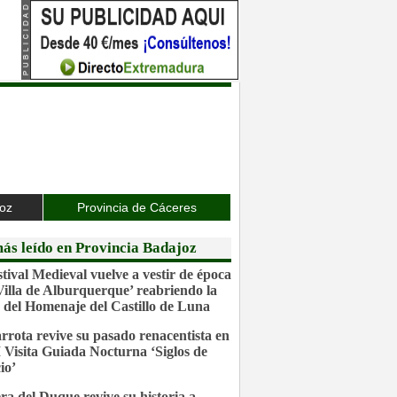
joz
Provincia de Cáceres
ás leído en Provincia Badajoz
stival Medieval vuelve a vestir de época
‘Villa de Alburquerque’ reabriendo la
 del Homenaje del Castillo de Luna
rrota revive su pasado renacentista en
I Visita Guiada Nocturna ‘Siglos de
io’
ra del Duque revive su historia a