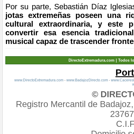
Por su parte,
Sebastián
Díaz Iglesi
jotas extremeñas poseen una ri
cultural extraordinaria, y este 
convertir esa esencia tradicion
musical capaz de trascender fronte
DirectoExtremadura.com | Todos l
Por
www.DirectoExtremadura.com
-
www.BadajozDirecto.com
-
www.CaceresD
© DIREC
Registro Mercantil de Badajoz
23767,
C.I.
Domicilio 