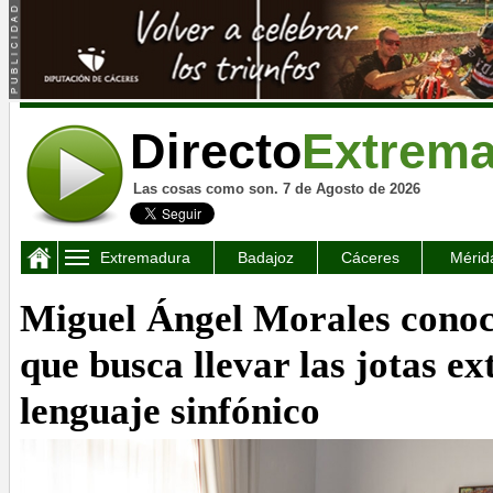
Directo
Extrem
Las cosas como son. 7 de Agosto de 2026
Extremadura
Badajoz
Cáceres
Mérid
Miguel Ángel Morales conoc
que busca llevar las jotas e
lenguaje sinfónico