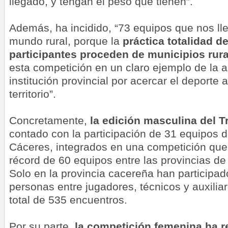
llegado, y tengan el peso que tienen”.
A
demás, ha incidido, “
73 equipos que nos lle
mundo
rural,
porque l
a
práctica totalidad d
participantes proceden de municipios rur
esta competición en un claro ejemplo de la a
institución provincial por acercar el deporte 
territorio”.
Concretamente,
la edición masculina del T
contado con la participación de 31 equipos d
Cáceres, integrados en una competición qu
récord de 60 equipos entre las provincias d
Solo en la provincia cacereña han participa
personas entre jugadores, técnicos y auxilia
total de 535 encuentros.
Por su parte,
la competición femenina ha r