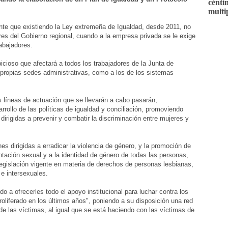
cénti
multi
te que existiendo la Ley extremeña de Igualdad, desde 2011, no
res del Gobierno regional, cuando a la empresa privada se le exige
rabajadores.
cioso que afectará a todos los trabajadores de la Junta de
 propias sedes administrativas, como a los de los sistemas
s líneas de actuación que se llevarán a cabo pasarán,
rrollo de las políticas de igualdad y conciliación, promoviendo
irigidas a prevenir y combatir la discriminación entre mujeres y
s dirigidas a erradicar la violencia de género, y la promoción de
ientación sexual y a la identidad de género de todas las personas,
legislación vigente en materia de derechos de personas lesbianas,
 e intersexuales.
a ofrecerles todo el apoyo institucional para luchar contra los
oliferado en los últimos años", poniendo a su disposición una red
de las víctimas, al igual que se está haciendo con las víctimas de