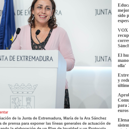
Educa
mejor
sido 
esper
VOX e
recup
corre
Sánc
El hu
mano 
olla'
Extre
y red
últim
Aprob
Comu
para 
euros
ntar
liación de la Junta de Extremadura, María de la Ara Sánchez
Elena
a de prensa para exponer las líneas generales de actuación de
siste
acando la elaboración de un Plan de Igualdad y un Protocolo