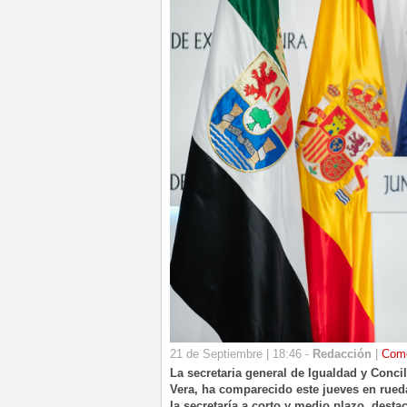
21 de Septiembre | 18:46 -
Redacción
|
Come
La secretaria general de Igualdad y Conci
Vera, ha comparecido este jueves en rued
la secretaría a corto y medio plazo, dest