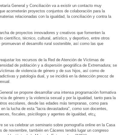
taría General y Conciliación va a existir un contacto muy
 que acometerán proyectos conjuntos de colaboración para la
materias relacionadas con la igualdad, la conciliación y contra la
cha de proyectos innovadores y creativos que fomenten la
científico, técnico, cultural, artístico, y deportivo, entre otros
promuevan el desarrollo rural sostenible, así como las que
reajustar los recursos de la Red de Atención de Víctimas de
densidad de población y a dispersión geográfica de Extremadura; se
víctimas de violencia de género y de sus hijos, así como de
dictivas y patología dual, y se incidirá en la detección precoz de
sexual.
General se propone desarrollar una intensa programación formativa
ncia de género y la violencia sexual y por la igualdad, tanto para la
ntros escolares, desde las edades más tempranas, como para
s en la lucha de esta "lacra devastadora", como son docentes,
ueces, fiscales, psicólogos y agentes de igualdad, etc¿
e se va celebrar un seminario sobre pornografía online en la Casa
os de noviembre, también en Cáceres tendrá lugar un congreso