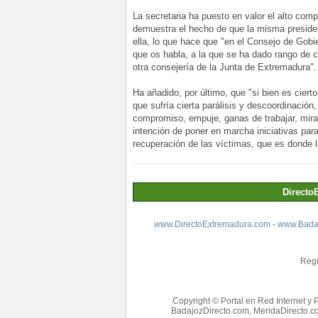
La secretaria ha puesto en valor el alto com
demuestra el hecho de que la misma preside
ella, lo que hace que "en el Consejo de Gob
que os habla, a la que se ha dado rango de 
otra consejería de la Junta de Extremadura".
Ha añadido, por último, que "si bien es cier
que sufría cierta parálisis y descoordinación
compromiso, empuje, ganas de trabajar, mira
intención de poner en marcha iniciativas para
recuperación de las víctimas, que es donde
Directo
www.DirectoExtremadura.com
-
www.Badaj
Regi
Copyright © Portal en Red Internet y 
BadajozDirecto.com, MeridaDirecto.co