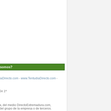
 somos?
aDirecto.com
-
www.TentudiaDirecto.com
-
ón 1ª
ada, del medio DirectoExtremadura.com,
el grupo de la empresa o de terceros.