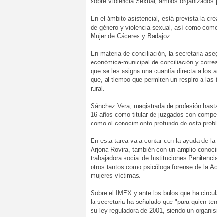
sobre Violencia Sexual, ambos organizados p
En el ámbito asistencial, está prevista la cre
de género y violencia sexual, así como como 
Mujer de Cáceres y Badajoz.
En materia de conciliación, la secretaria as
económica-municipal de conciliación y corresp
que se les asigna una cuantía directa a los
que, al tiempo que permiten un respiro a las 
rural.
Sánchez Vera, magistrada de profesión hast
16 años como titular de juzgados con compete
como el conocimiento profundo de esta proble
En esta tarea va a contar con la ayuda de la 
Arjona Rovira, también con un amplio conoci
trabajadora social de Instituciones Penitenci
otros tantos como psicóloga forense de la Adm
mujeres víctimas.
Sobre el IMEX y ante los bulos que ha circula
la secretaria ha señalado que "para quien te
su ley reguladora de 2001, siendo un organi