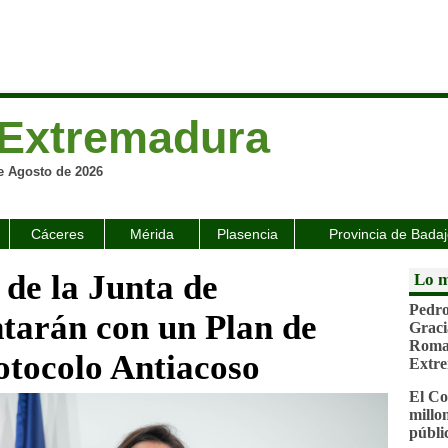
Extremadura
e Agosto de 2026
Cáceres
Mérida
Plasencia
Provincia de Bada
 de la Junta de
Lo m
Pedro
tarán con un Plan de
Graci
Roman
otocolo Antiacoso
Extr
El Co
millo
públi