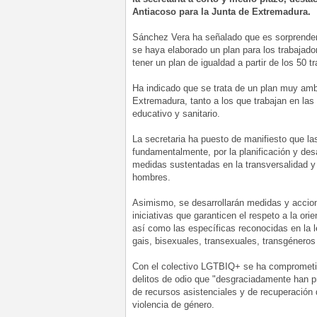
Antiacoso para la Junta de Extremadura.
Sánchez Vera ha señalado que es sorprenden
se haya elaborado un plan para los trabajado
tener un plan de igualdad a partir de los 50 t
Ha indicado que se trata de un plan muy ambi
Extremadura, tanto a los que trabajan en las
educativo y sanitario.
La secretaria ha puesto de manifiesto que la
fundamentalmente, por la planificación y desa
medidas sustentadas en la transversalidad y d
hombres.
Asimismo, se desarrollarán medidas y accione
iniciativas que garanticen el respeto a la or
así como las específicas reconocidas en la 
gais, bisexuales, transexuales, transgéneros
Con el colectivo LGTBIQ+ se ha comprometido 
delitos de odio que "desgraciadamente han pr
de recursos asistenciales y de recuperación 
violencia de género.