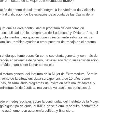
or el Instituto de la Mujer de Extremadura (IMEX).
ación de centro de asistencia integral a las víctimas de violencia
la dignificación de los espacios de acogida de las Casas de la
eguró que se dará continuidad al programa de colaboración
onsabilidad con los programas de 'Ludotecas' y 'Diviértete', por el
 ayuntamientos para que gestionen directamente estos servicios
familias, también ayudan a crear puestos de trabajo en el entorno
a el día que tomó posesión como secretaria general, y con más de
ncia en violencia de género, ha resaltado tanto su sensibilización
mática para poder luchar contra ella.
directora general del Instituto de la Mujer de Extremadura, Beatriz
miento de la situación, dada su experiencia de 10 años como
arias, desarrollando programas de inserción para maltratadores, y
inistración de Justicia, realizando valoraciones periciales de
do en redes sociales sobre la continuidad del Instituto de la Mujer,
nga algún tipo de duda, el IMEX no se cierra" y seguirá, conforme a
smo autónomo, con autonomía política y financiera.