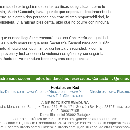
promiso de este gobierno con las políticas de igualdad, como lo
nta, María Guardiola, haya querido que dependan directamente de
ierno se sienten dos personas con esta misma responsabilidad, la
consejera, y la misma presidenta, algo que no ocurre con ninguna
to que cuando llegué me encontré con una Consejería de Igualdad
, les puedo asegurar que esta Secretaría General nace con ilusión,
ndo al futuro con optimismo, confianza y seguridad, y con la
 prevenir y luchar contra la violencia de género y conseguir la
 la Junta de Extremadura tiene mayores competencias".
Extremadura.com | Todos los derechos reservados.
Contacto
-
¿Quiénes
Portales en Red
ozDirecto.com
-
www.CaceresDirecto.com
-
www.MeridaDirecto.es
-
www.Plasenci
www.ZafraDirecto.com
© DIRECTO EXTREMADURA
stro Mercantil de Badajoz, Tomo 536, Folio 171, Sección BA, Hoja 23767, Inscripci
C.I.F.: B06617195
Domicilio social 06002 Badajoz
Correo electrónico de contacto contacto@directoextremadura.com
Publicidad S.L., Directo Extremadura, 2014. Incluye contenidos de la empresa cit
m, CaceresDirecto.com y PlasenciaDirecto.com, y, en su caso, de otras empresas d