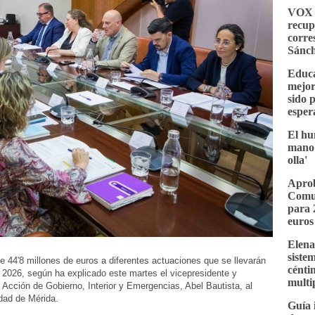
VOX e
recup
corre
Sánc
Educa
mejor
sido 
esper
El hu
mano 
olla'
Aprob
Comu
para 
euros
Elena
siste
e 44'8 millones de euros a diferentes actuaciones que se llevarán
cénti
 2026, según ha explicado este martes el vicepresidente y
multi
 Acción de Gobierno, Interior y Emergencias, Abel Bautista, al
idad de Mérida.
Guía 