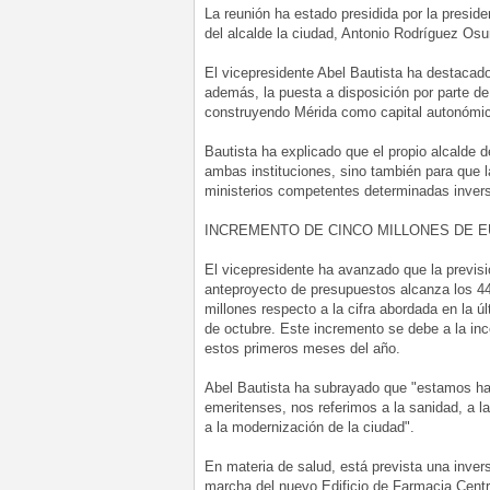
La reunión ha estado presidida por la presid
del alcalde la ciudad, Antonio Rodríguez Osu
El vicepresidente Abel Bautista ha destacado
además, la puesta a disposición por parte de
construyendo Mérida como capital autonómi
Bautista ha explicado que el propio alcalde 
ambas instituciones, sino también para que 
ministerios competentes determinadas invers
INCREMENTO DE CINCO MILLONES DE 
El vicepresidente ha avanzado que la previsi
anteproyecto de presupuestos alcanza los 44
millones respecto a la cifra abordada en la 
de octubre. Este incremento se debe a la in
estos primeros meses del año.
Abel Bautista ha subrayado que "estamos hab
emeritenses, nos referimos a la sanidad, a la 
a la modernización de la ciudad".
En materia de salud, está prevista una inver
marcha del nuevo Edificio de Farmacia Centr