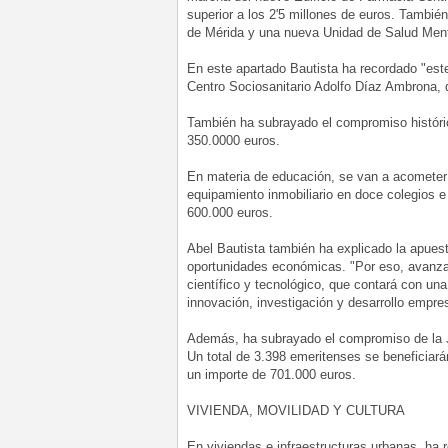
superior a los 2'5 millones de euros. También
de Mérida y una nueva Unidad de Salud Menta
En este apartado Bautista ha recordado "este
Centro Sociosanitario Adolfo Díaz Ambrona, 
También ha subrayado el compromiso históri
350.0000 euros.
En materia de educación, se van a acometer 
equipamiento inmobiliario en doce colegios e 
600.000 euros.
Abel Bautista también ha explicado la apue
oportunidades económicas. "Por eso, avanza
científico y tecnológico, que contará con un
innovación, investigación y desarrollo empres
Además, ha subrayado el compromiso de la J
Un total de 3.398 emeritenses se beneficiará
un importe de 701.000 euros.
VIVIENDA, MOVILIDAD Y CULTURA
En viviendas e infraestructuras urbanas, ha 