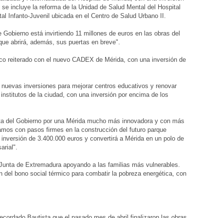
 se incluye la reforma de la Unidad de Salud Mental del Hospital
l Infanto-Juvenil ubicada en el Centro de Salud Urbano II.
 Gobierno está invirtiendo 11 millones de euros en las obras del
que abrirá, además, sus puertas en breve".
co reiterado con el nuevo CADEX de Mérida, con una inversión de
nuevas inversiones para mejorar centros educativos y renovar
institutos de la ciudad, con una inversión por encima de los
sta del Gobierno por una Mérida mucho más innovadora y con más
mos con pasos firmes en la construcción del futuro parque
a inversión de 3.400.000 euros y convertirá a Mérida en un polo de
arial".
unta de Extremadura apoyando a las familias más vulnerables.
n del bono social térmico para combatir la pobreza energética, con
recordado Bautista que el pasado mes de abril finalizaron las obras