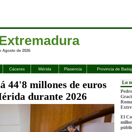
Extremadura
e Agosto de 2026
Cáceres
Mérida
Plasencia
Provincia de Bada
á 44'8 millones de euros
Lo m
Pedro
Mérida durante 2026
Graci
Roman
Extr
El Co
millo
públi