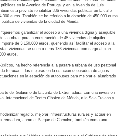
 públicas en la Avenida de Portugal y en la Avenida de Luis
ién está previsto rehabilitar 336 viviendas públicas en la calle
.000 euros. También se ha referido a la dotación de 450.000 euros
 público de viviendas de la ciudad de Mérida.
"queremos garantizar el acceso a una vivienda digna y asequible
o las obras para la construcción de 45 viviendas de alquiler
importe de 3.150.000 euros, queriendo así facilitar el acceso a la
Estas viviendas se unen a otras 136 viviendas con cargo al plan
000 euros.
públicos, ha hecho referencia a la pasarela urbana de uso peatonal
n de ferrocarril, las mejoras en la estación depuradora de aguas
 actuaciones en la estación de autobuses para mejorar el alumbrado
 parte del Gobierno de la Junta de Extremadura, con una inversión
al Internacional de Teatro Clásico de Mérida, a la Sala Trajano y
 modernizar regadío, mejorar infraestructuras rurales y actuar en
Extremadura, como el Parque de Cornalvo, también como una