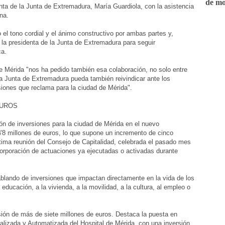
de mo
enta de la Junta de Extremadura, María Guardiola, con la asistencia
na.
 el tono cordial y el ánimo constructivo por ambas partes y,
 la presidenta de la Junta de Extremadura para seguir
ca.
de Mérida "nos ha pedido también esa colaboración, no solo entre
la Junta de Extremadura pueda también reivindicar ante los
iones que reclama para la ciudad de Mérida".
EUROS
ón de inversiones para la ciudad de Mérida en el nuevo
'8 millones de euros, lo que supone un incremento de cinco
última reunión del Consejo de Capitalidad, celebrada el pasado mes
corporación de actuaciones ya ejecutadas o activadas durante
lando de inversiones que impactan directamente en la vida de los
educación, a la vivienda, a la movilidad, a la cultura, al empleo o
sión de más de siete millones de euros. Destaca la puesta en
alizada y Automatizada del Hospital de Mérida, con una inversión