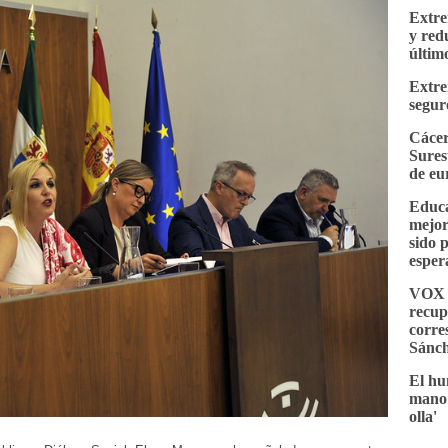
Extre
y red
últim
Extre
segur
Cácer
Sures
de eu
Educa
mejor
sido 
esper
VOX e
recup
corre
Sánc
El hu
mano 
olla'