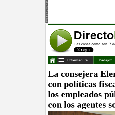
Directo
Las cosas como son. 7 d
Extremadura
Badajoz
La consejera El
con políticas fis
los empleados pú
con los agentes s