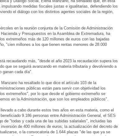
blica y Diálogo Social, Elena Manzano, ha señalado que, en esta
 impulsando medidas fiscales justas e igualitarias, defendiendo los
iendo el diálogo con los distintos agentes sociales de la región,
rcoles en la reunión conjunta de la Comisión de Administración
de Hacienda y Presupuestos en la Asamblea de Extremadura, ha
los extremeños más de 120 millones de euros con las bajadas
ño, "cien millones a los que tienen rentas menores de 28.000
stá recaudando más, "desde el año 2023 la recaudación supera los
do que se seguirá avanzando en materia tributaria y devolviendo a
zo ganan cada día".
 Manzano ha resaltado lo que dice el artículo 103 de la
ministraciones públicas están para servir con objetividad los
 los extremeños", por lo que desde el gobierno extremeño se
enemos en la Administración, que son los empleados públicos".
a llevado a cabo durante estos tres años en esta materia, como el
n beneficiado 9.186 personas entre Administración General, el SES
ago de "todas y cada una de las subidas salariales", incluidas las
nversión de 400 millones de euros; la actualización del decreto de
ualizarse, o la convocatoria de 1.644 plazas "de las que ya se