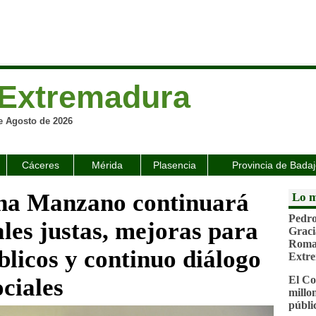
Extremadura
e Agosto de 2026
Cáceres
Mérida
Plasencia
Provincia de Bada
ena Manzano continuará
Lo m
Pedro
cales justas, mejoras para
Graci
Roman
blicos y continuo diálogo
Extr
ociales
El Co
millo
públi