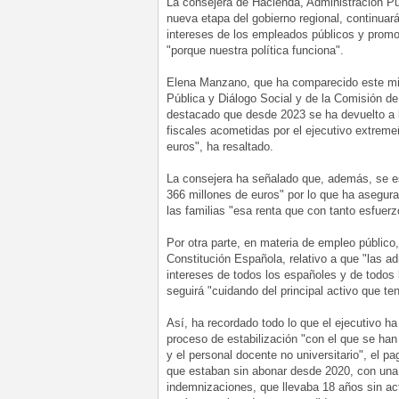
La consejera de Hacienda, Administración Pú
nueva etapa del gobierno regional, continuará
intereses de los empleados públicos y promov
"porque nuestra política funciona".
Elena Manzano, que ha comparecido este mié
Pública y Diálogo Social y de la Comisión 
destacado que desde 2023 se ha devuelto a 
fiscales acometidas por el ejecutivo extreme
euros", ha resaltado.
La consejera ha señalado que, además, se e
366 millones de euros" por lo que ha asegura
las familias "esa renta que con tanto esfuer
Por otra parte, en materia de empleo público,
Constitución Española, relativo a que "las ad
intereses de todos los españoles y de todos
seguirá "cuidando del principal activo que t
Así, ha recordado todo lo que el ejecutivo h
proceso de estabilización "con el que se ha
y el personal docente no universitario", el p
que estaban sin abonar desde 2020, con una i
indemnizaciones, que llevaba 18 años sin act