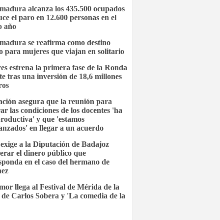
madura alcanza los 435.500 ocupados
uce el paro en 12.600 personas en el
o año
madura se reafirma como destino
o para mujeres que viajan en solitario
es estrena la primera fase de la Ronda
te tras una inversión de 18,6 millones
ros
ción asegura que la reunión para
ar las condiciones de los docentes 'ha
productiva' y que 'estamos
anzados' en llegar a un acuerdo
xige a la Diputación de Badajoz
erar el dinero público que
sponda en el caso del hermano de
hez
mor llega al Festival de Mérida de la
de Carlos Sobera y 'La comedia de la