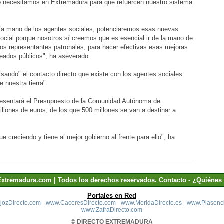
 necesitamos en Extremadura para que refuercen nuestro sistema
la mano de los agentes sociales, potenciaremos esas nuevas
cial porque nosotros sí creemos que es esencial ir de la mano de
 los representantes patronales, para hacer efectivas esas mejoras
leados públicos", ha aseverado.
sando" el contacto directo que existe con los agentes sociales
 nuestra tierra".
resentará el Presupuesto de la Comunidad Autónoma de
lones de euros, de los que 500 millones se van a destinar a
 creciendo y tiene al mejor gobierno al frente para ello", ha
Extremadura.com | Todos los derechos reservados.
Contacto
-
¿Quiénes
Portales en Red
ozDirecto.com
-
www.CaceresDirecto.com
-
www.MeridaDirecto.es
-
www.Plasenci
www.ZafraDirecto.com
© DIRECTO EXTREMADURA