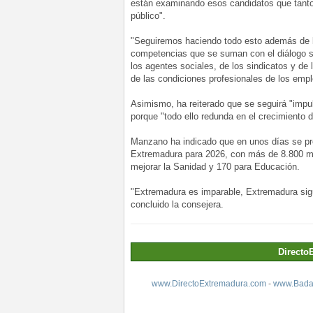
están examinando esos candidatos que tanto
público".
"Seguiremos haciendo todo esto además de 
competencias que se suman con el diálogo so
los agentes sociales, de los sindicatos y de
de las condiciones profesionales de los emp
Asimismo, ha reiterado que se seguirá "impul
porque "todo ello redunda en el crecimiento de
Manzano ha indicado que en unos días se p
Extremadura para 2026, con más de 8.800 mil
mejorar la Sanidad y 170 para Educación.
"Extremadura es imparable, Extremadura sigue
concluido la consejera.
Directo
www.DirectoExtremadura.com
-
www.Badaj