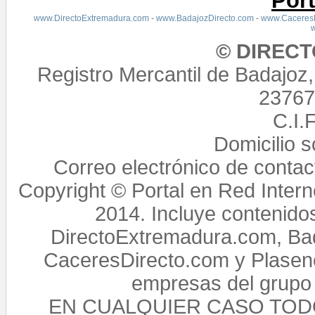
Por
www.DirectoExtremadura.com
-
www.BadajozDirecto.com
-
www.CaceresD
© DIREC
Registro Mercantil de Badajoz
23767,
C.I.
Domicilio 
Correo electrónico de conta
Copyright © Portal en Red Intern
2014. Incluye contenido
DirectoExtremadura.com, Bad
CaceresDirecto.com y Plasenc
empresas del grupo 
EN CUALQUIER CASO TO