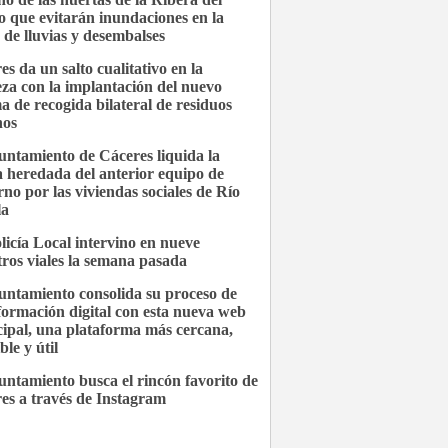
 que evitarán inundaciones en la
 de lluvias y desembalses
es da un salto cualitativo en la
eza con la implantación del nuevo
ma de recogida bilateral de residuos
nos
untamiento de Cáceres liquida la
 heredada del anterior equipo de
rno por las viviendas sociales de Río
la
licía Local intervino en nueve
stros viales la semana pasada
untamiento consolida su proceso de
formación digital con esta nueva web
ipal, una plataforma más cercana,
ble y útil
untamiento busca el rincón favorito de
es a través de Instagram