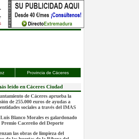
joz
Provincia de Cáceres
ás leído en Cáceres Ciudad
untamiento de Cáceres aprueba la
sión de 255.000 euros de ayudas a
 entidades sociales a través del IMAS
 Luis Blanco Morales es galardonado
l Premio Cacereño del Deporte
nzan las obras de limpieza del
no de las huertas de la Ribera del