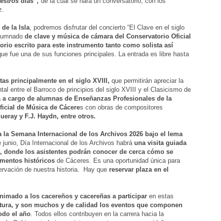
estros días”
,
de la cual se hará un conversatorio, con los
z.
 de la Isla
, podremos disfrutar del concierto “El Clave en el siglo
alumnado
de clave y música de cámara del Conservatorio Oficial
orio escrito para este instrumento tanto como solista así
ue fue una de sus funciones principales. La entrada es libre hasta
tas principalmente en el siglo XVIII,
que permitirán apreciar la
l entre el Barroco de principios del siglo XVIII y el Clasicismo de
rá a cargo de alumnas de Enseñanzas Profesionales de la
ficial de Música de Cácere
s con obras de compositores
ueray y F.J. Haydn, entre otros.
a la Semana Internacional de los Archivos 2026 bajo el lema
 junio, Día Internacional de los Archivos habrá
una visita guiada
o, donde los asistentes podrán conocer de cerca cómo se
umentos históricos
de Cáceres. Es una oportunidad única para
servación de nuestra historia. Hay que
reservar plaza en el
animado a los cacereños y cacereñas a participar
en estas
tura, y
son muchos y de calidad los eventos que componen
todo el año
. Todos ellos contribuyen en la carrera hacia la