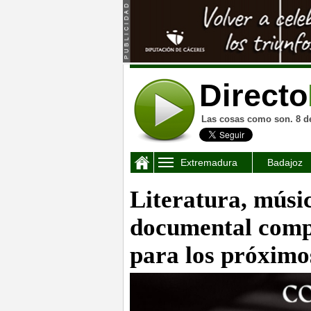
Directo
Las cosas como son. 8 d
Extremadura
Badajoz
Literatura, músi
documental compo
para los próximo