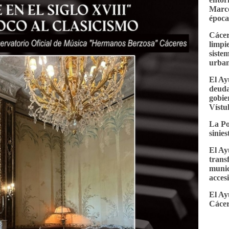
Marco
época
Cácer
limpi
siste
urba
El Ay
deuda
gobie
Vístu
La Po
sinie
El Ay
trans
munic
accesi
El Ay
Cácer