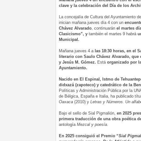
clave y la celebración del Día de los Arch
La concejalía de Cultura del Ayuntamiento d
inician mañana jueves día 4 con un
encuentr
Chávez Alvarado
, continuarán
el martes dí
Clasicismo”, y
también el martes 9 habrá
u
Municipal.
Mañana jueves 4 a
las 18:30 horas, en el S
literario con Saulo Chávez Alvarado, que
y
Jesús M. Gómez.
Está
organizado por l
Ayuntamiento.
Nacido en El Espinal, Istmo de Tehuantepe
didxazá (zapoteco) y catedrático de la B
Políticas y Administración Pública por la U
de Bélgica, España e Italia, ha publicado tí
Oaxaca
(2010) y
Letras y Números. Un alfab
Bajo el sello de Sial Pigmalión,
en 2025 pre
primera traducción de una obra poética d
antología
Mezcal y poesía
.
En 2025 consiguió el Premio “
Sial Pigma