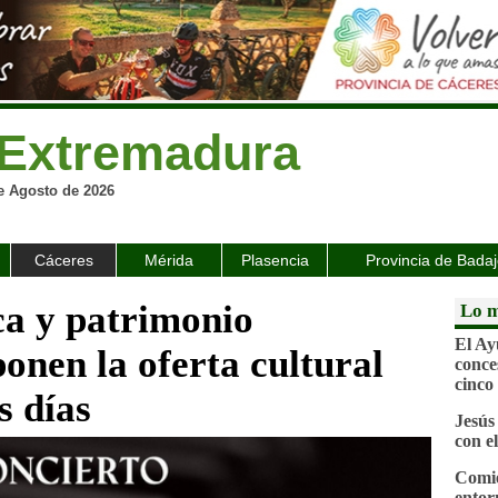
Extremadura
e Agosto de 2026
Cáceres
Mérida
Plasencia
Provincia de Bada
ca y patrimonio
Lo m
El Ay
nen la oferta cultural
conce
cinco
s días
Jesús
con e
Comie
entor