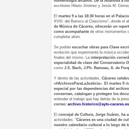
numerología arcanos. De la Atlántida a nu
escritores Hilario Jiménez y Jesús M. Góme
El
martes 9 a las 18:30 horas en el Palacio
XVIII: del Barroco al Clasicismo”, donde el 
de Música de Cáceres, ofrecerán un repert
como acompañante
de otros instrumentos q
completar aforo.
Se podrán
escuchar obras para
Clave
escri
evolución que experimentó la música occidenta
finales del mismo. La
interpretación corre
especialidad de
clave del Conservatorio O
como
J.S. Bach, J.Ph. Rameau, A. de Forq
Y dentro de las actividades,
Cáceres celebr
«#ArchivosParaLaJusticia
«.
El martes 9
de
especial por las dependencias del archiv
conservan, catalogan y protegen los doc
entender el trabajo que hay detrás de la pre
correo:
archivo.historico@ayto-caceres.es
El
concejal de Cultura, Jorge Suárez, ha 
actividades. “
Cáceres es una ciudad de cul
nuestro calendario cultural a lo largo de 