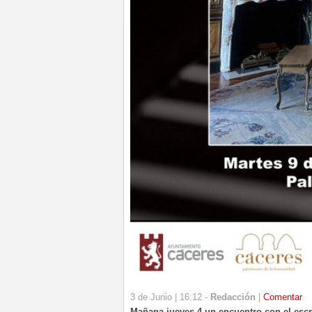
3 de Junio | 16:12 -
Redacción
|
Comentar
Mañana jueves 4 un
encuentro con el escr