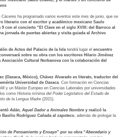
ivos
e Cáceres ha programado varios eventos este mes de junio, que se
o literario con el escritor y académico mexicano Saulo
a 9 con el
concierto
“El Clave en el siglo XVIII: del Barroco al
na jornada de puertas abiertas y visita guiada al Archivo
alón de Actos del Palacio de la Isla
tendrá lugar el
encuentro
 conversará sobre su obra con los
escritores
Hilario Jiménez
a Asociación Cultural Norbanova con la colaboración del
c (Oaxaca, México), Chávez Alvarado es literato, traductor del
enemérita Universidad de Oaxaca
. Con formación en Ciencias
NAM y un Máster Europeo en Ciencias Laborales por universidades
tulos como
Historia mínima del Poder Legislativo del Estado de
eto de la Lengua Madre
(2021).
sentó
Adán, Aquel Dador a Animales Nombre
y realizó la
e Basilio Rodríguez Cañada al zapoteco
, además de prologar la
lión de Pensamiento y Ensayo
”
por su obra
“
Abecedario y