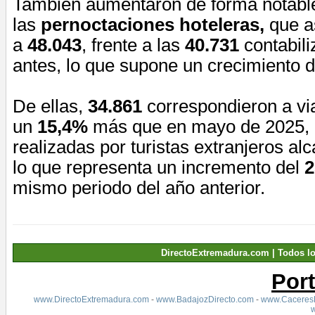
También aumentaron de forma notabl
las
pernoctaciones hoteleras,
que a
a
48.043
, frente a las
40.731
contabil
antes, lo que supone un crecimiento 
De ellas,
34.861
correspondieron a via
un
15,4%
más que en mayo de 2025, 
realizadas por turistas extranjeros al
lo que representa un incremento del
2
mismo periodo del año anterior.
DirectoExtremadura.com | Todos l
Por
www.DirectoExtremadura.com
-
www.BadajozDirecto.com
-
www.CaceresD