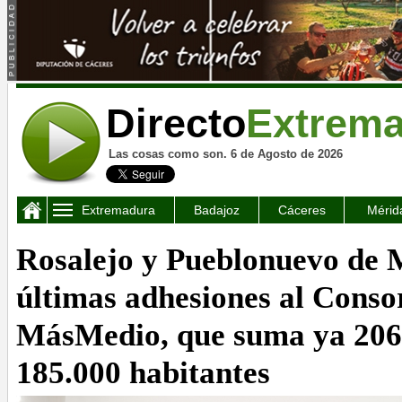
Directo
Extrem
Las cosas como son. 6 de Agosto de 2026
Extremadura
Badajoz
Cáceres
Mérid
Rosalejo y Pueblonuevo de 
últimas adhesiones al Conso
MásMedio, que suma ya 206,
185.000 habitantes