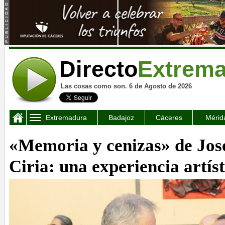
Directo
Extrem
Las cosas como son. 6 de Agosto de 2026
Extremadura
Badajoz
Cáceres
Mérid
«Memoria y cenizas» de Jo
Ciria: una experiencia artíst