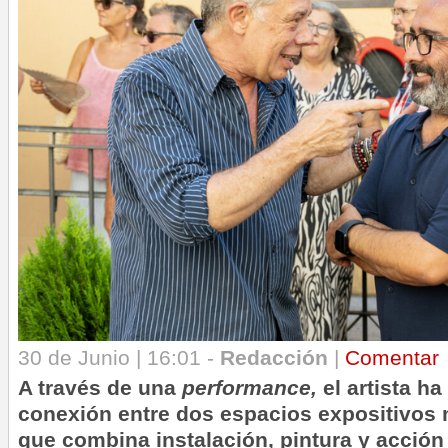
30 de Junio | 16:01 -
Redacción
|
Comentar
A través de una
performance,
el artista h
conexión entre dos espacios expositivos 
que combina instalación, pintura y acción 