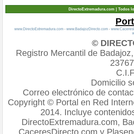
DirectoExtremadura.com | Todos l
Por
www.DirectoExtremadura.com
-
www.BadajozDirecto.com
-
www.CaceresD
© DIREC
Registro Mercantil de Badajoz
23767,
C.I.
Domicilio 
Correo electrónico de conta
Copyright © Portal en Red Intern
2014. Incluye contenido
DirectoExtremadura.com, Bad
CaceresDirecto.com y Plasenc